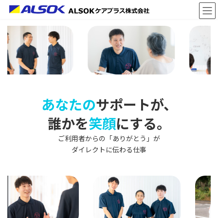
コ
ナ
ン
ビ
テ
ゲ
ン
ー
ツ
シ
へ
ョ
ス
ン
キ
に
ッ
移
プ
動
あなたの
サポートが、
誰かを
笑顔
にする。
ご利用者からの「ありがとう」が
ダイレクトに伝わる仕事