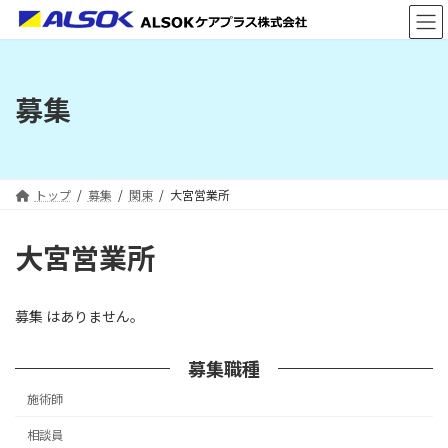
コ
ナ
ン
ビ
テ
ゲ
ン
ー
ツ
シ
募集
へ
ョ
ス
ン
キ
に
ッ
移
プ
動
トップ
募集
関東
大宮営業所
大宮営業所
募集 はありません。
募集職種
施術師
相談員