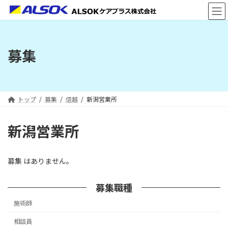
コ
ナ
ン
ビ
テ
ゲ
ン
ー
ツ
シ
募集
へ
ョ
ス
ン
キ
に
ッ
移
プ
動
トップ
募集
信越
新潟営業所
新潟営業所
募集 はありません。
募集職種
施術師
相談員