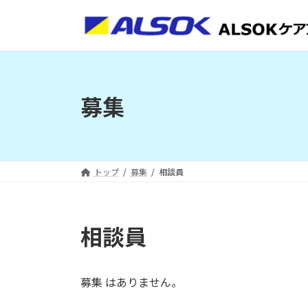
コ
ナ
ン
ビ
テ
ゲ
ン
ー
ツ
シ
へ
ョ
募集
ス
ン
キ
に
ッ
移
プ
動
トップ
募集
相談員
相談員
募集 はありません。