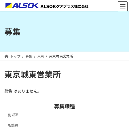
コ
ナ
ン
ビ
テ
ゲ
ン
ー
ツ
シ
募集
へ
ョ
ス
ン
キ
に
ッ
移
プ
動
トップ
募集
東京
東京城東営業所
東京城東営業所
募集 はありません。
募集職種
施術師
相談員