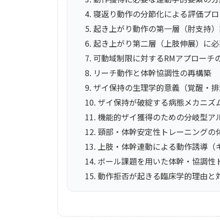
4. 寝返り動作の分節化による評価プ
5. 起き上がり動作の第一層（肘支持
6. 起き上がり第二層（上肢伸展）に
7. 可動域制限に対するRMアプローチ
8. リーチ動作と体幹協調性の再構築
9. ザイ保持の生理学的意義（覚醒・
10. ザイ保持が破綻する病態メカニズ
11. 機能的ザイ獲得のための分岐型ア
12. 頸部・体幹安定性トレーニングの
13. 上肢・体幹連動による動作誘導
14. ボール課題を用いた体幹・協調
15. 動作拒否が起きる臨床学的理由と