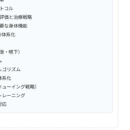
ロトコル
）評価と治療戦略
必要な身体機能
の体系化
排泄・嚥下）
ム
ルゴリズム
体系化
（キューイング戦略）
性トレーニング
対応