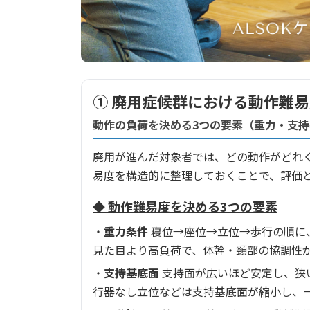
① 廃用症候群における動作難
動作の負荷を決める3つの要素（重力・支
廃用が進んだ対象者では、どの動作がどれ
易度を構造的に整理しておくことで、評価
◆ 動作難易度を決める3つの要素
・
重力条件
寝位→座位→立位→歩行の順に
見た目より高負荷で、体幹・頸部の協調性
・
支持基底面
支持面が広いほど安定し、狭
行器なし立位などは支持基底面が縮小し、