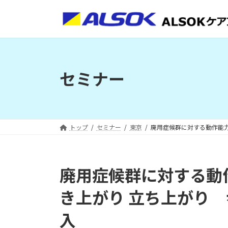
コ
ナ
ン
ビ
テ
ゲ
ン
ー
ツ
シ
へ
ョ
セミナー
ス
ン
キ
に
ッ
移
プ
動
トップ
セミナー
東京
廃用症候群に対する動作能
廃用症候群に対する動
き上がり 立ち上がり
入