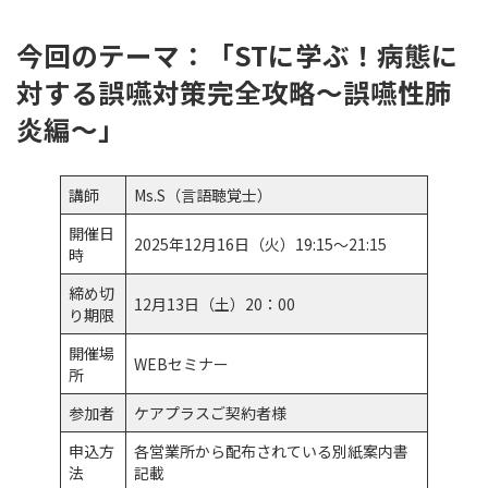
今回のテーマ：「
STに学ぶ！病態に
対する誤嚥対策完全攻略～
誤嚥性肺
炎編
～
」
講師
Ms.S（言語聴覚士）
開催日
2025年12月16日（火）19:15～21:15
時
締め切
12月13日（土）20：00
り期限
開催場
WEBセミナー
所
参加者
ケアプラスご契約者様
申込方
各営業所から配布されている別紙案内書
法
記載