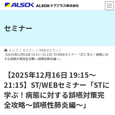
コ
ナ
ン
ビ
テ
ゲ
ン
ー
ツ
シ
セミナー
へ
ョ
ス
ン
キ
に
ッ
移
プ
動
トップ
セミナー
WEBセミナー
【2025年12月16日 19:15～21:15】ST/WEBセミナー「STに学ぶ！病態に対
する誤嚥対策完全攻略～誤嚥性肺炎編～」
【2025年12月16日 19:15～
21:15】ST/WEBセミナー「STに
学ぶ！病態に対する誤嚥対策完
全攻略～誤嚥性肺炎編～」