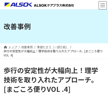
コ
ナ
ン
ビ
テ
ゲ
ン
ー
ツ
シ
改善事例
へ
ョ
ス
ン
キ
に
ッ
移
プ
動
トップ
改善事例
準寝たきり（一部介助）
歩行の安定性が大幅向上！理学技術を取り入れたアプローチ。[まごころ便り
VOL .4]
歩行の安定性が大幅向上！理学
技術を取り入れたアプローチ。
[まごころ便りVOL .4]