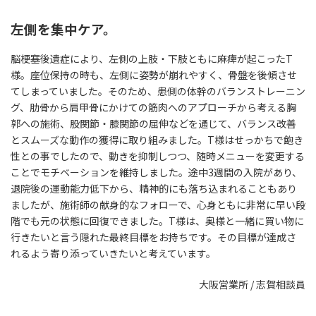
左側を集中ケア。
脳梗塞後遺症により、左側の上肢・下肢ともに麻痺が起こったT
様。座位保持の時も、左側に姿勢が崩れやすく、骨盤を後傾させ
てしまっていました。そのため、患側の体幹のバランストレーニン
グ、肋骨から肩甲骨にかけての筋肉へのアプローチから考える胸
郭への施術、股関節・膝関節の屈伸などを通じて、バランス改善
とスムーズな動作の獲得に取り組みました。T様はせっかちで飽き
性との事でしたので、動きを抑制しつつ、随時メニューを変更する
ことでモチベーションを維持しました。途中3週間の入院があり、
退院後の運動能力低下から、精神的にも落ち込まれることもあり
ましたが、施術師の献身的なフォローで、心身ともに非常に早い段
階でも元の状態に回復できました。T様は、奥様と一緒に買い物に
行きたいと言う隠れた最終目標をお持ちです。その目標が達成さ
れるよう寄り添っていきたいと考えています。
大阪営業所 / 志賀相談員