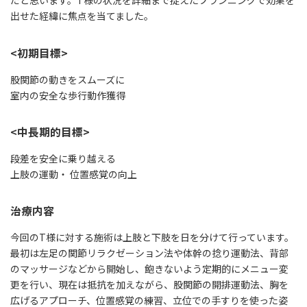
だと思います。T様の状況を詳細まで捉えたプランニングで効果を
出せた経緯に焦点を当てました。
<初期目標>
股関節の動きをスムーズに
室内の安全な歩行動作獲得
<中長期的目標>
段差を安全に乗り越える
上肢の運動・ 位置感覚の向上
治療内容
今回のT様に対する施術は上肢と下肢を日を分けて行っています。
最初は左足の関節リラクゼーション法や体幹の捻り運動法、背部
のマッサージなどから開始し、飽きないよう定期的にメニュー変
更を行い、現在は抵抗を加えながら、股関節の開排運動法、胸を
広げるアプローチ、位置感覚の練習、立位での手すりを使った姿