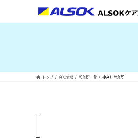
コ
ナ
ン
ビ
テ
ゲ
ン
ー
ツ
シ
へ
ョ
ス
ン
キ
に
ッ
移
プ
動
トップ
会社情報
営業所一覧
神奈川営業所