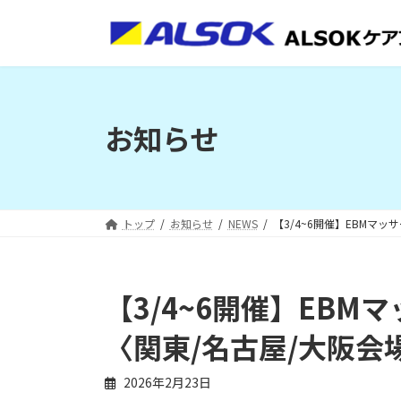
コ
ナ
ン
ビ
テ
ゲ
ン
ー
ツ
シ
へ
ョ
お知らせ
ス
ン
キ
に
ッ
移
プ
動
トップ
お知らせ
NEWS
【3/4~6開催】EBMマ
【3/4~6開催】EB
〈関東/名古屋/大阪会
2026年2月23日