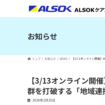
コ
ナ
ン
ビ
テ
ゲ
ン
ー
ツ
シ
へ
ョ
お知らせ
ス
ン
キ
に
ッ
移
プ
動
トップ
お知らせ
NEWS
【3/13オンライン開催
【3/13オンライン開
群を打破する「地域連
2026年2月25日