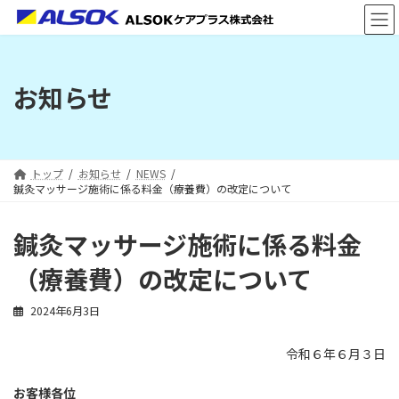
コ
ナ
ン
ビ
テ
ゲ
ン
ー
ツ
シ
お知らせ
へ
ョ
ス
ン
キ
に
ッ
移
プ
動
トップ
お知らせ
NEWS
鍼灸マッサージ施術に係る料金（療養費）の改定について
鍼灸マッサージ施術に係る料金
（療養費）の改定について
2024年6月3日
令和６年６月３日
お客様各位