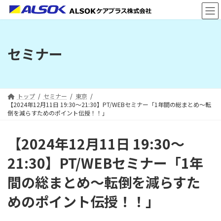
コ
ナ
ン
ビ
テ
ゲ
ン
ー
ツ
シ
セミナー
へ
ョ
ス
ン
キ
に
ッ
移
プ
動
トップ
セミナー
東京
【2024年12月11日 19:30～21:30】PT/WEBセミナー「1年間の総まとめ～転
倒を減らすためのポイント伝授！！」
【2024年12月11日 19:30～
21:30】PT/WEBセミナー「1年
間の総まとめ～転倒を減らすた
めのポイント伝授！！」