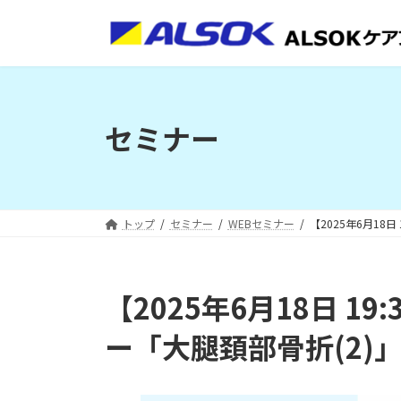
コ
ナ
ン
ビ
テ
ゲ
ン
ー
ツ
シ
へ
ョ
セミナー
ス
ン
キ
に
ッ
移
プ
動
トップ
セミナー
WEBセミナー
【2025年6月18日
【2025年6月18日 19:
ー「大腿頚部骨折(2)」