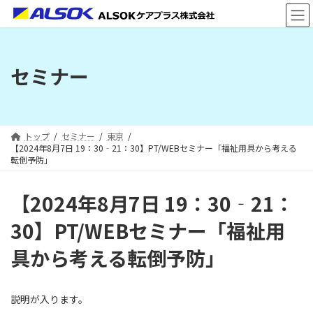
コ
ナ
ン
ビ
テ
ゲ
ン
ー
ツ
シ
セミナー
へ
ョ
ス
ン
キ
に
ッ
移
プ
動
トップ
セミナー
東京
【2024年8月7日 19：30‐21：30】PT/WEBセミナー「福祉用具から考える
転倒予防」
【2024年8月7日 19：30‐21：
30】PT/WEBセミナー「福祉用
具から考える転倒予防」
説明が入ります。