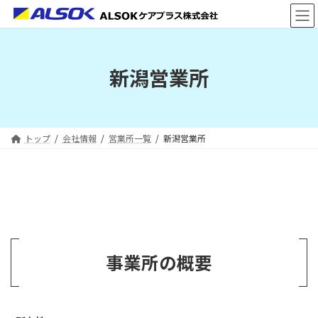
コ
ナ
ン
ビ
テ
ゲ
ン
ー
ツ
シ
新潟営業所
へ
ョ
ス
ン
キ
に
ッ
移
プ
動
トップ
会社情報
営業所一覧
新潟営業所
事業所の概要