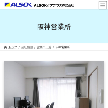
コ
ナ
ン
ビ
テ
ゲ
ン
ー
ツ
シ
阪神営業所
へ
ョ
ス
ン
キ
に
ッ
移
プ
動
トップ
会社情報
営業所一覧
阪神営業所