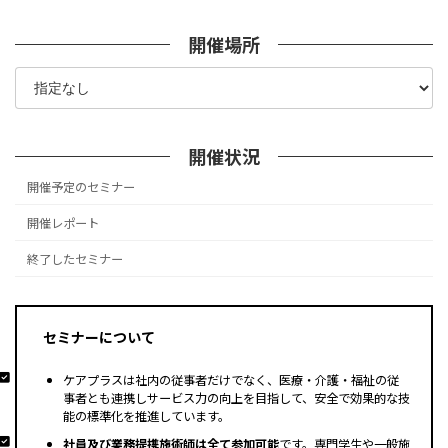
定
定
定
稿
ペ
ペ
ペ
開催場所
の
ー
ー
ー
ジ
ジ
ジ
ペ
ー
ジ
開催状況
送
開催予定のセミナー
り
開催レポート
終了したセミナー
セミナーについて
ケアプラスは社内の従事者だけでなく、医療・介護・福祉の従
事者とも連携しサービス力の向上を目指して、安全で効果的な技
能の標準化を推進しています。
社員及び業務提携施術師は全て参加可能
です。専門学生や一般施