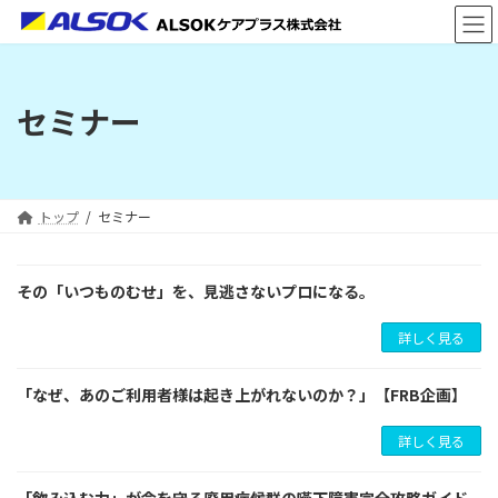
コ
ナ
ン
ビ
テ
ゲ
ン
ー
ツ
シ
セミナー
へ
ョ
ス
ン
キ
に
ッ
移
プ
動
トップ
セミナー
その「いつものむせ」を、見逃さないプロになる。
詳しく見る
「なぜ、あのご利用者様は起き上がれないのか？」【FRB企画】
詳しく見る