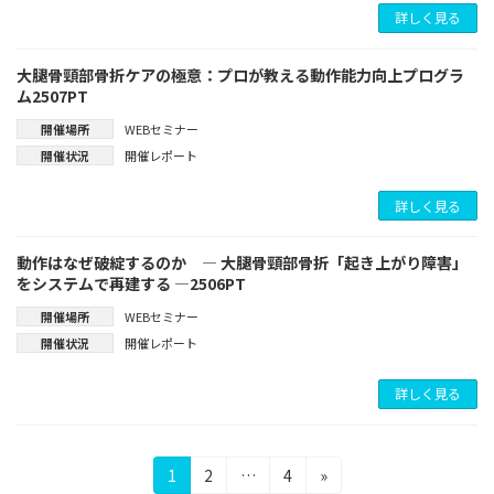
詳しく見る
大腿骨頸部骨折ケアの極意：プロが教える動作能力向上プログラ
ム2507PT
開催場所
WEBセミナー
開催状況
開催レポート
詳しく見る
動作はなぜ破綻するのか ― 大腿骨頸部骨折「起き上がり障害」
をシステムで再建する ―2506PT
開催場所
WEBセミナー
開催状況
開催レポート
詳しく見る
投
固
固
固
1
2
…
4
»