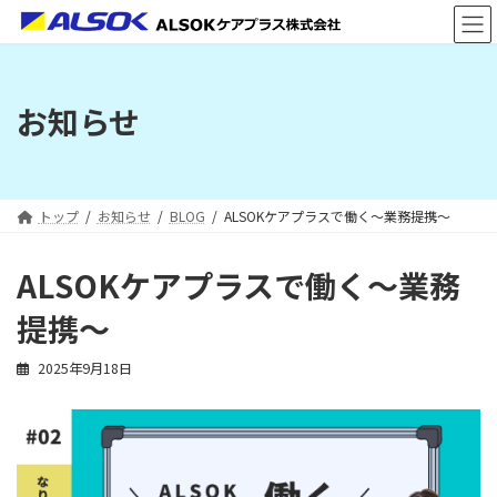
コ
ナ
ン
ビ
テ
ゲ
ン
ー
ツ
シ
お知らせ
へ
ョ
ス
ン
キ
に
ッ
移
プ
動
トップ
お知らせ
BLOG
ALSOKケアプラスで働く～業務提携～
ALSOKケアプラスで働く～業務
提携～
2025年9月18日