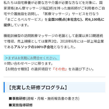
私たちは自宅療養が必要な方や介護が必要な方などを対象に、国
家資格(あん摩マッサージ指圧師)を持った施術師がご利用者のご自
宅や介護施設を訪問し、「医療マッサージ」サービスを行なう
「まごころベルサービス」を
全国30拠点(本社含む)、約6,100名に
提供
しています。
機能訓練型の訪問医療マッサージの老舗として創業以来13期連続
で増収、売上規模としては業界2位、2018年6月には一部上場企業
である
アルソックの100%子会社
となりました。
＞
まずはお気軽にお問合せください。
※問い合わせページに移ります。
【お問合せ種別】の選択項目で
『その他』
をお選び下さい。
【充実した研修プログラム】
■
事務研修
(週報・月報・施術報告書の書き方)
■
実技指導研修